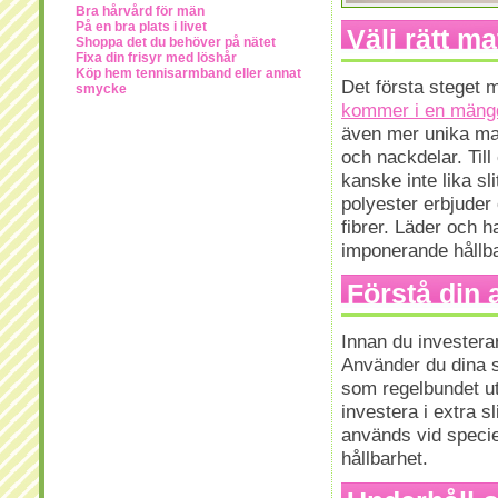
Bra hårvård för män
På en bra plats i livet
Välj rätt ma
Shoppa det du behöver på nätet
Fixa din frisyr med löshår
Köp hem tennisarmband eller annat
Det första steget m
smycke
kommer i en mängd
även mer unika mat
och nackdelar. Till
kanske inte lika sl
polyester erbjuder
fibrer. Läder och 
imponerande hållba
Förstå din
Innan du invester
Använder du dina s
som regelbundet uts
investera i extra 
används vid speciel
hållbarhet.