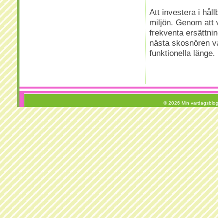
Att investera i hål
miljön. Genom att 
frekventa ersättni
nästa skosnören va
funktionella länge.
© 2026 Min vardagsblo