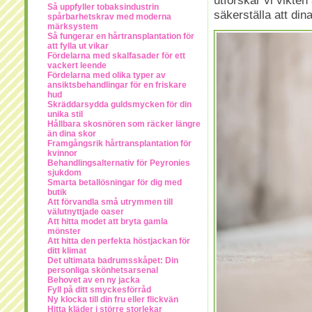
Så uppfyller tobaksindustrin
säkerställa att din
spårbarhetskrav med moderna
märksystem
Så fungerar en hårtransplantation för
att fylla ut vikar
Fördelarna med skalfasader för ett
vackert leende
Fördelarna med olika typer av
ansiktsbehandlingar för en friskare
hud
Skräddarsydda guldsmycken för din
unika stil
Hållbara skosnören som räcker längre
än dina skor
Framgångsrik hårtransplantation för
kvinnor
Behandlingsalternativ för Peyronies
sjukdom
Smarta betallösningar för dig med
butik
Att förvandla små utrymmen till
välutnyttjade oaser
Att hitta modet att bryta gamla
mönster
Att hitta den perfekta höstjackan för
ditt klimat
Det ultimata badrumsskåpet: Din
personliga skönhetsarsenal
Behovet av en ny jacka
Fyll på ditt smyckesförråd
Ny klocka till din fru eller flickvän
Hitta kläder i större storlekar