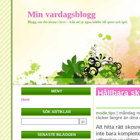
Min vardagsblogg
Blogg om det mesta i livet – från att sy egna kläder till sport och spel
Hållbara s
MENY
Hem
skor
SÖK ARTIKLAR
mode
,
tips
| måndag m
räcker längre än dina 
Att hitta rätt sko
inte bara komplette
SENASTE INLÄGGEN
utforskar vi vikten