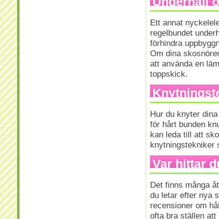
Underhåll 
Ett annat nyckelel
regelbundet underh
förhindra uppbyggna
Om dina skosnören 
att använda en lämp
toppskick.
Knytningst
Hur du knyter dina
för hårt bunden kn
kan leda till att s
knytningstekniker 
Var hittar 
Det finns många åt
du letar efter nya
recensioner om håll
ofta bra ställen att